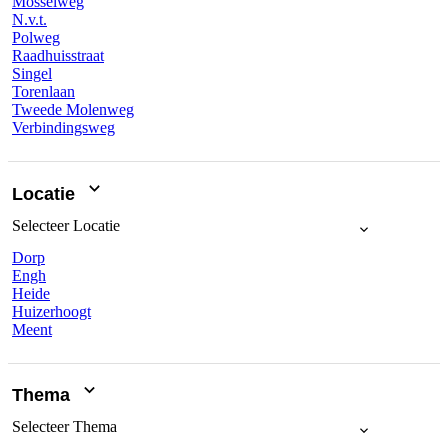
Mosselweg
N.v.t.
Polweg
Raadhuisstraat
Singel
Torenlaan
Tweede Molenweg
Verbindingsweg
Locatie
Selecteer
Locatie
Dorp
Engh
Heide
Huizerhoogt
Meent
Thema
Selecteer
Thema