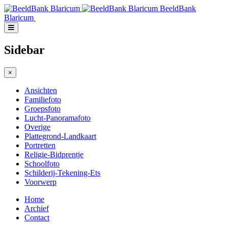
BeeldBank
Blaricum
Sidebar
×
Ansichten
Familiefoto
Groepsfoto
Lucht-Panoramafoto
Overige
Plattegrond-Landkaart
Portretten
Religie-Bidprentje
Schoolfoto
Schilderij-Tekening-Ets
Voorwerp
Home
Archief
Contact