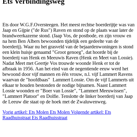
Ets Verbindingsweg
Ets door W.G.F.Oversteegen. Het meest rechtse boerderijtje was van
Jaap en Gijpie ("de Rus") Raven en stond op de plaats waar later de
brandweerkazerne stond. (Jaap Vos, de postbode, en zijn vrouw en
na hem Ben Albers bewoonden tijdelijk een gedeelte van de
boerderij). Waar nu het grasveld van de bejaardenwoningen is stond
een klein huisje genaamd "Groot genoeg", dat hoorde bij de
boerderij van Henk en Meeuwis Raven (Henk en Meet van Lossie).
Nadat Meet met Geertje Vos trouwde woonde Henk er tot de
afbraak in 1956. Aan het eind van de negentiende eeuw werd het
bewoond door vijf mannen en één vrouw, n.l. vijf Lammert Ravens
waarvan de "hoofdbaas" Lammert Lossie. Om de vijf Lammerts uit
elkaar te houden bestonden de nodige bijnamen. Naast Lammert
Lossie woonden er "Boer van Lossie", "Lammert Meeuwissen",
"Lammert Platoor" en Dolfie. Tenslotte de linker boerderij van Jaap
de Leeuw die staat op de hoek met de Zwaluwenweg.
Vorig artikel: Ets Molen
Ets Molen
Volgende artikel: Ets
Raadhuisstraat
Ets Raadhuisstraat