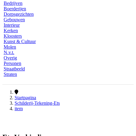
Bedrijven
Boerderijen
Dorpsgezichten
Gebouwen
Interieur
Kerken
Kloosters
Kunst & Cultuur
Molen
N.v.t.
Overig
Personen
Straatbeeld
Straten
Startpagina
Schilderij-Tekening-Ets
item