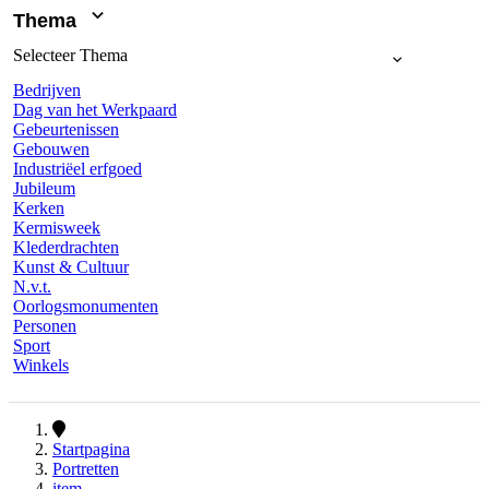
Thema
Selecteer
Thema
Bedrijven
Dag van het Werkpaard
Gebeurtenissen
Gebouwen
Industriëel erfgoed
Jubileum
Kerken
Kermisweek
Klederdrachten
Kunst & Cultuur
N.v.t.
Oorlogsmonumenten
Personen
Sport
Winkels
Startpagina
Portretten
item