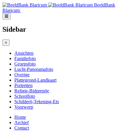
BeeldBank
Blaricum
Sidebar
×
Ansichten
Familiefoto
Groepsfoto
Lucht-Panoramafoto
Overige
Plattegrond-Landkaart
Portretten
Religie-Bidprentje
Schoolfoto
Schilderij-Tekening-Ets
Voorwerp
Home
Archief
Contact