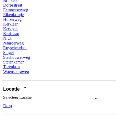
Brinklaan
Dorpsstraat
Eemnesserweg
Eikenlaantje
Huizerweg
Kerklaan
Kerkpad
Kruislaan
N.v.t.
Naarderweg
Ruyschendaal
Singel
Stachouwerweg
Statenkamer
Torenlaan
Woensbergweg
Locatie
Selecteer
Locatie
Dorp