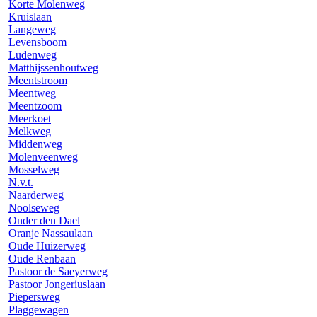
Korte Molenweg
Kruislaan
Langeweg
Levensboom
Ludenweg
Matthijssenhoutweg
Meentstroom
Meentweg
Meentzoom
Meerkoet
Melkweg
Middenweg
Molenveenweg
Mosselweg
N.v.t.
Naarderweg
Noolseweg
Onder den Dael
Oranje Nassaulaan
Oude Huizerweg
Oude Renbaan
Pastoor de Saeyerweg
Pastoor Jongeriuslaan
Piepersweg
Plaggewagen