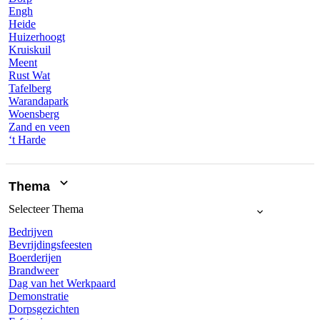
Engh
Heide
Huizerhoogt
Kruiskuil
Meent
Rust Wat
Tafelberg
Warandapark
Woensberg
Zand en veen
‘t Harde
Thema
Selecteer
Thema
Bedrijven
Bevrijdingsfeesten
Boerderijen
Brandweer
Dag van het Werkpaard
Demonstratie
Dorpsgezichten