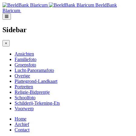
BeeldBank
Blaricum
Sidebar
×
Ansichten
Familiefoto
Groepsfoto
Lucht-Panoramafoto
Overige
Plattegrond-Landkaart
Portretten
Religie-Bidprentje
Schoolfoto
Schilderij-Tekening-Ets
Voorwerp
Home
Archief
Contact