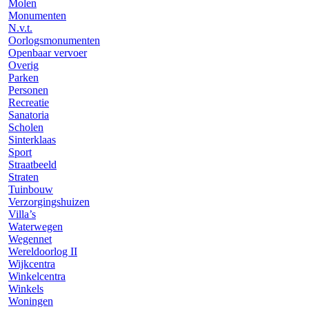
Molen
Monumenten
N.v.t.
Oorlogsmonumenten
Openbaar vervoer
Overig
Parken
Personen
Recreatie
Sanatoria
Scholen
Sinterklaas
Sport
Straatbeeld
Straten
Tuinbouw
Verzorgingshuizen
Villa’s
Waterwegen
Wegennet
Wereldoorlog II
Wijkcentra
Winkelcentra
Winkels
Woningen