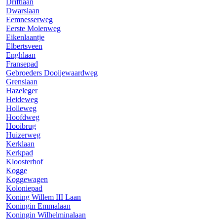
Driftlaan
Dwarslaan
Eemnesserweg
Eerste Molenweg
Eikenlaantje
Elbertsveen
Enghlaan
Fransepad
Gebroeders Dooijewaardweg
Grenslaan
Hazeleger
Heideweg
Holleweg
Hoofdweg
Hooibrug
Huizerweg
Kerklaan
Kerkpad
Kloosterhof
Kogge
Koggewagen
Koloniepad
Koning Willem III Laan
Koningin Emmalaan
Koningin Wilhelminalaan