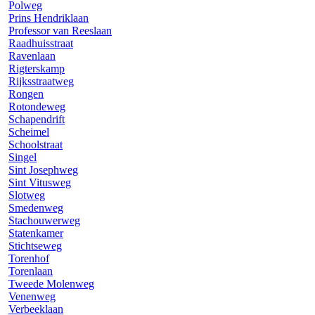
Polweg
Prins Hendriklaan
Professor van Reeslaan
Raadhuisstraat
Ravenlaan
Rigterskamp
Rijksstraatweg
Rongen
Rotondeweg
Schapendrift
Scheimel
Schoolstraat
Singel
Sint Josephweg
Sint Vitusweg
Slotweg
Smedenweg
Stachouwerweg
Statenkamer
Stichtseweg
Torenhof
Torenlaan
Tweede Molenweg
Venenweg
Verbeeklaan