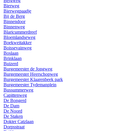
Bergweg
Bierweg
Bierwegpaadje
Bij de Berg
Binnendoor
Binnenweg
Blaricummerdreef
Bloemlandseweg
Boekweitakker
Boissevainweg
Boslaan
Brinklaan
Buizerd
Burgemeester de Jongweg
Burgemeester Heerschopweg
Burgemeester Klaarenbeek park
Burgemeester Tydemanplein
Bussummerweg
Capittenweg
De Bongerd
De Dam
De Noord
De Staken
Dokter Catzlaan
Dorpsstraat