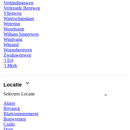
Verbindingsweg
Verlengde Bergweg
Vliegweg
Waterschapslaan
Wetering
Wezeboom
William Singerweg
Windvang
Witzand
Woensbergweg
Zwaluwenweg
‘t Erf
’t Merk
Locatie
Selecteer
Locatie
Akker
Bijvanck
Blaricummermeent
Bouwvenen
Crailo
Dorp