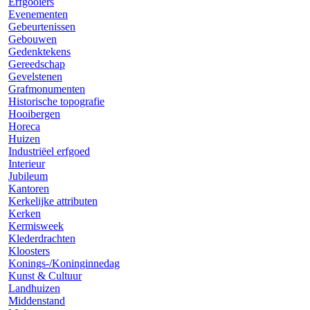
Erfgooiers
Evenementen
Gebeurtenissen
Gebouwen
Gedenktekens
Gereedschap
Gevelstenen
Grafmonumenten
Historische topografie
Hooibergen
Horeca
Huizen
Industriëel erfgoed
Interieur
Jubileum
Kantoren
Kerkelijke attributen
Kerken
Kermisweek
Klederdrachten
Kloosters
Konings-/Koninginnedag
Kunst & Cultuur
Landhuizen
Middenstand