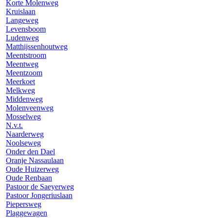
Korte Molenweg
Kruislaan
Langeweg
Levensboom
Ludenweg
Matthijssenhoutweg
Meentstroom
Meentweg
Meentzoom
Meerkoet
Melkweg
Middenweg
Molenveenweg
Mosselweg
N.v.t.
Naarderweg
Noolseweg
Onder den Dael
Oranje Nassaulaan
Oude Huizerweg
Oude Renbaan
Pastoor de Saeyerweg
Pastoor Jongeriuslaan
Piepersweg
Plaggewagen