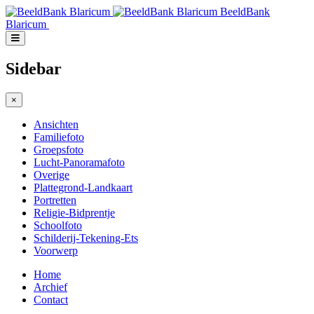
BeeldBank
Blaricum
Sidebar
×
Ansichten
Familiefoto
Groepsfoto
Lucht-Panoramafoto
Overige
Plattegrond-Landkaart
Portretten
Religie-Bidprentje
Schoolfoto
Schilderij-Tekening-Ets
Voorwerp
Home
Archief
Contact