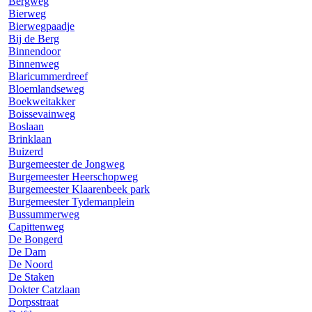
Bergweg
Bierweg
Bierwegpaadje
Bij de Berg
Binnendoor
Binnenweg
Blaricummerdreef
Bloemlandseweg
Boekweitakker
Boissevainweg
Boslaan
Brinklaan
Buizerd
Burgemeester de Jongweg
Burgemeester Heerschopweg
Burgemeester Klaarenbeek park
Burgemeester Tydemanplein
Bussummerweg
Capittenweg
De Bongerd
De Dam
De Noord
De Staken
Dokter Catzlaan
Dorpsstraat