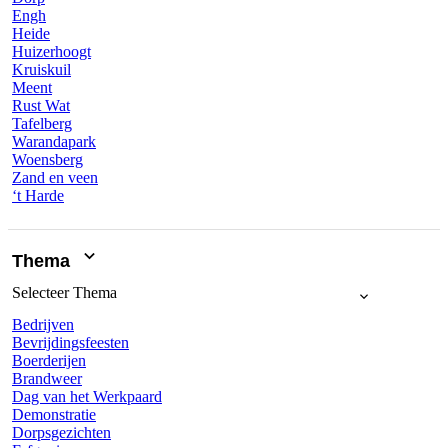
Engh
Heide
Huizerhoogt
Kruiskuil
Meent
Rust Wat
Tafelberg
Warandapark
Woensberg
Zand en veen
‘t Harde
Thema
Selecteer
Thema
Bedrijven
Bevrijdingsfeesten
Boerderijen
Brandweer
Dag van het Werkpaard
Demonstratie
Dorpsgezichten