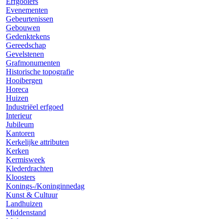
Erfgooiers
Evenementen
Gebeurtenissen
Gebouwen
Gedenktekens
Gereedschap
Gevelstenen
Grafmonumenten
Historische topografie
Hooibergen
Horeca
Huizen
Industriëel erfgoed
Interieur
Jubileum
Kantoren
Kerkelijke attributen
Kerken
Kermisweek
Klederdrachten
Kloosters
Konings-/Koninginnedag
Kunst & Cultuur
Landhuizen
Middenstand