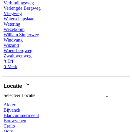
Verbindingsweg
Verlengde Bergweg
Vliegweg
Waterschapslaan
Wetering
Wezeboom
William Singerweg
Windvang
Witzand
Woensbergweg
Zwaluwenweg
‘t Erf
’t Merk
Locatie
Selecteer
Locatie
Akker
Bijvanck
Blaricummermeent
Bouwvenen
Crailo
Dorp