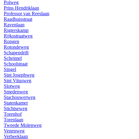
Polweg
Prins Hendriklaan
Professor van Reeslaan
Raadhuisstraat
Ravenlaan
Rigterskamp
Rijksstraatweg
Rongen
Rotondeweg
Schapendrift
Scheimel
Schoolstraat
Singel
Sint Josephweg
Sint Vitusweg
Slotweg
Smedenweg
Stachouwerweg
Statenkamer
Stichtseweg
Torenhof
Torenlaan
Tweede Molenweg
Venenweg
Verbeeklaan