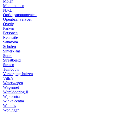
Molen
Monumenten
N.v.t.
Oorlogsmonumenten
Openbaar vervoer
Overig
Parken
Personen
Recreatie
Sanatoria
Scholen
Sinterklaas
Sport
Straatbeeld
Straten
Tuinbouw
Verzorgingshuizen
Villa’s
Waterwegen
Wegennet
Wereldoorlog II
Wijkcentra
Winkelcentra
Winkels
Woningen