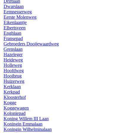
Driftlaan
Dwarslaan
Eemnesserweg
Eerste Molenweg
Eikenlaantje
Elbertsveen
Enghlaan
Fransepad
Gebroeders Dooijewaardweg
Grenslaan
Hazeleger
Heideweg
Holleweg
Hoofdweg
Hooibrug
Huizerweg
Kerklaan
Kerkpad
Kloosterhof
Kogge
Koggewagen
Koloniepad
Koning Willem III Laan
Koningin Emmalaan
Koningin Wilhelminalaan