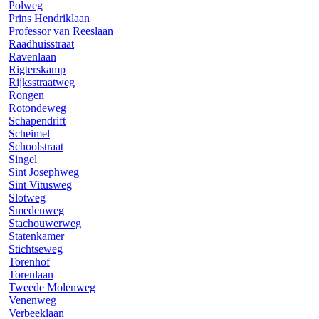
Polweg
Prins Hendriklaan
Professor van Reeslaan
Raadhuisstraat
Ravenlaan
Rigterskamp
Rijksstraatweg
Rongen
Rotondeweg
Schapendrift
Scheimel
Schoolstraat
Singel
Sint Josephweg
Sint Vitusweg
Slotweg
Smedenweg
Stachouwerweg
Statenkamer
Stichtseweg
Torenhof
Torenlaan
Tweede Molenweg
Venenweg
Verbeeklaan