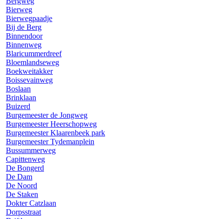
Bergweg
Bierweg
Bierwegpaadje
Bij de Berg
Binnendoor
Binnenweg
Blaricummerdreef
Bloemlandseweg
Boekweitakker
Boissevainweg
Boslaan
Brinklaan
Buizerd
Burgemeester de Jongweg
Burgemeester Heerschopweg
Burgemeester Klaarenbeek park
Burgemeester Tydemanplein
Bussummerweg
Capittenweg
De Bongerd
De Dam
De Noord
De Staken
Dokter Catzlaan
Dorpsstraat