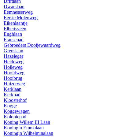
Driftlaan
Dwarslaan
Eemnesserweg
Eerste Molenweg
Eikenlaantje
Elbertsveen
Enghlaan
Fransepad
Gebroeders Dooijewaardweg
Grenslaan
Hazeleger
Heideweg
Holleweg
Hoofdweg
Hooibrug
Huizerweg
Kerklaan
Kerkpad
Kloosterhof
Kogge
Koggewagen
Koloniepad
Koning Willem III Laan
Koningin Emmalaan
Koningin Wilhelminalaan