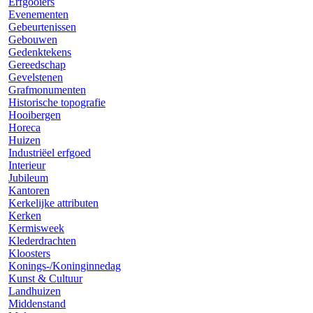
Erfgooiers
Evenementen
Gebeurtenissen
Gebouwen
Gedenktekens
Gereedschap
Gevelstenen
Grafmonumenten
Historische topografie
Hooibergen
Horeca
Huizen
Industriëel erfgoed
Interieur
Jubileum
Kantoren
Kerkelijke attributen
Kerken
Kermisweek
Klederdrachten
Kloosters
Konings-/Koninginnedag
Kunst & Cultuur
Landhuizen
Middenstand