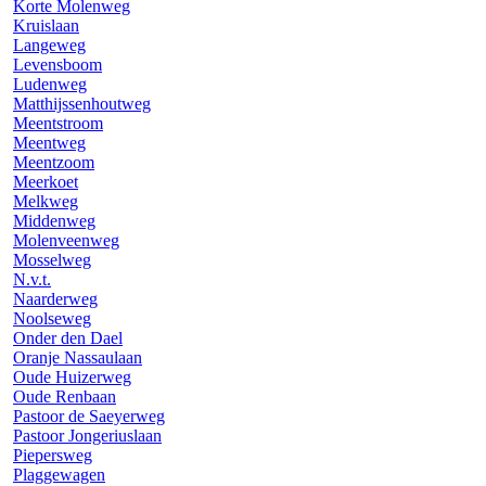
Korte Molenweg
Kruislaan
Langeweg
Levensboom
Ludenweg
Matthijssenhoutweg
Meentstroom
Meentweg
Meentzoom
Meerkoet
Melkweg
Middenweg
Molenveenweg
Mosselweg
N.v.t.
Naarderweg
Noolseweg
Onder den Dael
Oranje Nassaulaan
Oude Huizerweg
Oude Renbaan
Pastoor de Saeyerweg
Pastoor Jongeriuslaan
Piepersweg
Plaggewagen