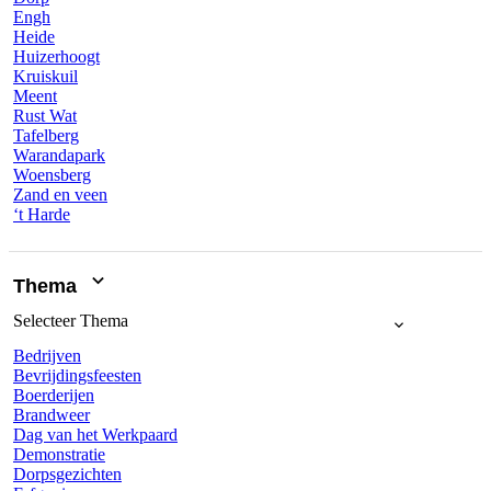
Engh
Heide
Huizerhoogt
Kruiskuil
Meent
Rust Wat
Tafelberg
Warandapark
Woensberg
Zand en veen
‘t Harde
Thema
Selecteer
Thema
Bedrijven
Bevrijdingsfeesten
Boerderijen
Brandweer
Dag van het Werkpaard
Demonstratie
Dorpsgezichten