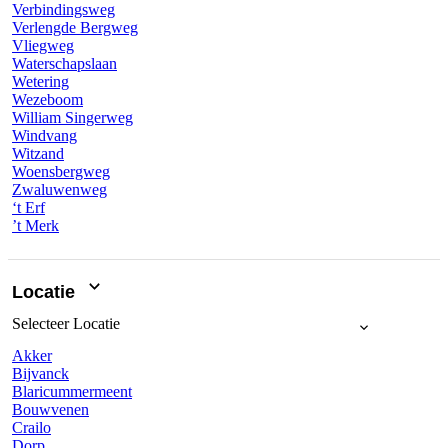
Verbindingsweg
Verlengde Bergweg
Vliegweg
Waterschapslaan
Wetering
Wezeboom
William Singerweg
Windvang
Witzand
Woensbergweg
Zwaluwenweg
‘t Erf
’t Merk
Locatie
Selecteer
Locatie
Akker
Bijvanck
Blaricummermeent
Bouwvenen
Crailo
Dorp