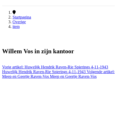
Startpagina
Overige
item
Willem Vos in zijn kantoor
Vorig artikel: Huwelijk Hendrik Raven-Rie Spierings 4-11-1943
Huwelijk Hendrik Raven-Rie Spierings 4-11-1943
Volgende artikel:
Meep en Geertje Raven-Vos
Meep en Geertje Raven-Vos