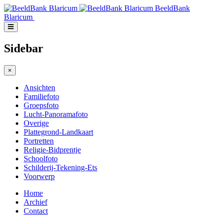
BeeldBank
Blaricum
Sidebar
×
Ansichten
Familiefoto
Groepsfoto
Lucht-Panoramafoto
Overige
Plattegrond-Landkaart
Portretten
Religie-Bidprentje
Schoolfoto
Schilderij-Tekening-Ets
Voorwerp
Home
Archief
Contact