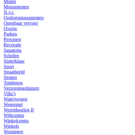
Molen
Monumenten
N.v.t.
Oorlogsmonumenten
Openbaar vervoer
Overig
Parken
Personen
Recreatie
Sanatoria
Scholen
Sinterklaas
Sport
Straatbeeld
Straten
Tuinbouw
Verzorgingshuizen
Villa’s
Waterwegen
Wegennet
Wereldoorlog II
Wijkcentra
Winkelcentra
Winkels
Woningen