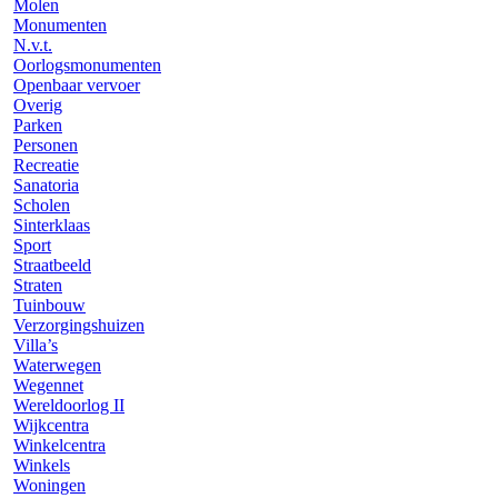
Molen
Monumenten
N.v.t.
Oorlogsmonumenten
Openbaar vervoer
Overig
Parken
Personen
Recreatie
Sanatoria
Scholen
Sinterklaas
Sport
Straatbeeld
Straten
Tuinbouw
Verzorgingshuizen
Villa’s
Waterwegen
Wegennet
Wereldoorlog II
Wijkcentra
Winkelcentra
Winkels
Woningen