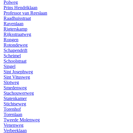
Polweg
Prins Hendriklaan
Professor van Reeslaan
Raadhuisstraat
Ravenlaan
Rigterskamp
Rijksstraatweg
Rongen
Rotondeweg
Schapendrift
Scheimel
Schoolstraat
Singel
Sint Josephweg
Sint Vitusweg
Slotweg
Smedenweg
Stachouwerweg
Statenkamer
Stichtseweg
Torenhof
Torenlaan
Tweede Molenweg
Venenweg
Verbeeklaan