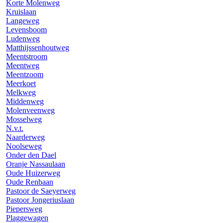
Korte Molenweg
Kruislaan
Langeweg
Levensboom
Ludenweg
Matthijssenhoutweg
Meentstroom
Meentweg
Meentzoom
Meerkoet
Melkweg
Middenweg
Molenveenweg
Mosselweg
N.v.t.
Naarderweg
Noolseweg
Onder den Dael
Oranje Nassaulaan
Oude Huizerweg
Oude Renbaan
Pastoor de Saeyerweg
Pastoor Jongeriuslaan
Piepersweg
Plaggewagen