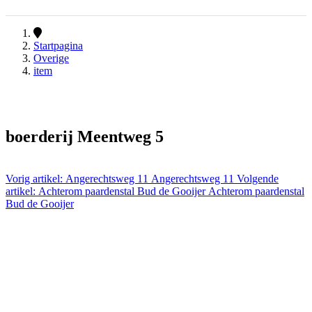
Startpagina
Overige
item
boerderij Meentweg 5
Vorig artikel: Angerechtsweg 11
Angerechtsweg 11
Volgende
artikel: Achterom paardenstal Bud de Gooijer
Achterom paardenstal
Bud de Gooijer