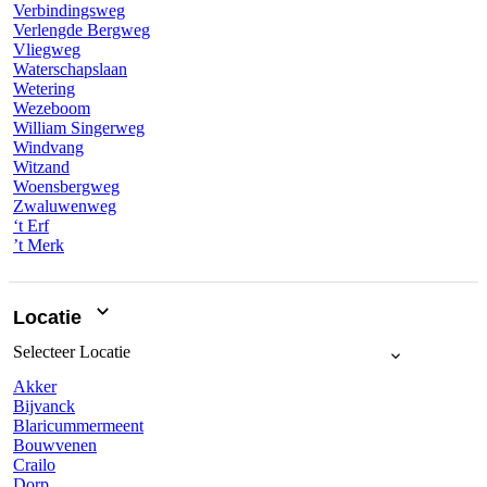
Verbindingsweg
Verlengde Bergweg
Vliegweg
Waterschapslaan
Wetering
Wezeboom
William Singerweg
Windvang
Witzand
Woensbergweg
Zwaluwenweg
‘t Erf
’t Merk
Locatie
Selecteer
Locatie
Akker
Bijvanck
Blaricummermeent
Bouwvenen
Crailo
Dorp