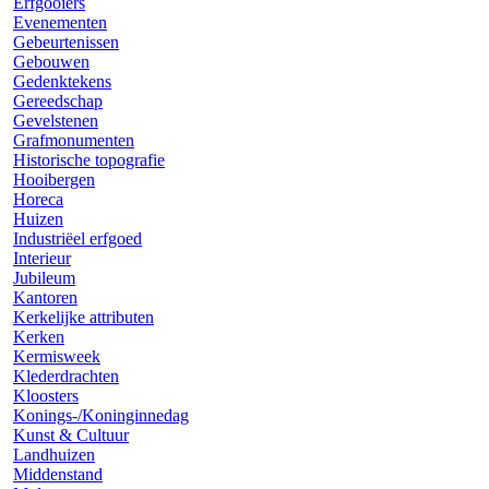
Erfgooiers
Evenementen
Gebeurtenissen
Gebouwen
Gedenktekens
Gereedschap
Gevelstenen
Grafmonumenten
Historische topografie
Hooibergen
Horeca
Huizen
Industriëel erfgoed
Interieur
Jubileum
Kantoren
Kerkelijke attributen
Kerken
Kermisweek
Klederdrachten
Kloosters
Konings-/Koninginnedag
Kunst & Cultuur
Landhuizen
Middenstand