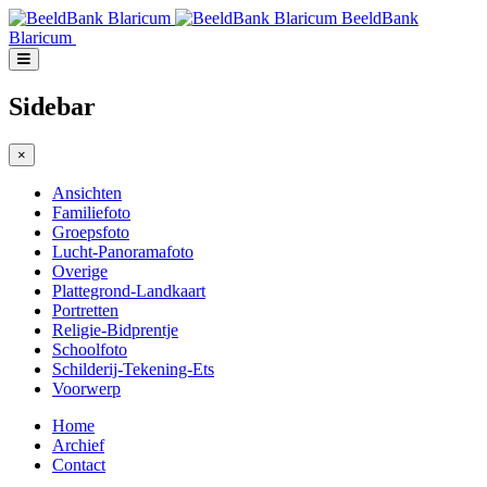
BeeldBank
Blaricum
Sidebar
×
Ansichten
Familiefoto
Groepsfoto
Lucht-Panoramafoto
Overige
Plattegrond-Landkaart
Portretten
Religie-Bidprentje
Schoolfoto
Schilderij-Tekening-Ets
Voorwerp
Home
Archief
Contact