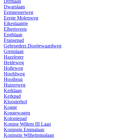
Driftlaan
Dwarslaan
Eemnesserweg
Eerste Molenweg
Eikenlaantje
Elbertsveen
Enghlaan
Fransepad
Gebroeders Dooijewaardweg
Grenslaan
Hazeleger
Heideweg
Holleweg
Hoofdweg
Hooibrug
Huizerweg
Kerklaan
Kerkpad
Kloosterhof
Kogge
Koggewagen
Koloniepad
Koning Willem III Laan
Koningin Emmalaan
Koningin Wilhelminalaan