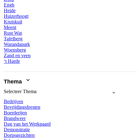
Engh
Heide
Huizerhoogt
Kruiskuil
Meent
Rust Wat
Tafelberg
Warandapark
Woensberg
Zand en veen
‘t Harde
Thema
Selecteer
Thema
Bedrijven
Bevrijdingsfeesten
Boerderijen
Brandweer
Dag van het Werkpaard
Demonstratie
Dorpsgezichten