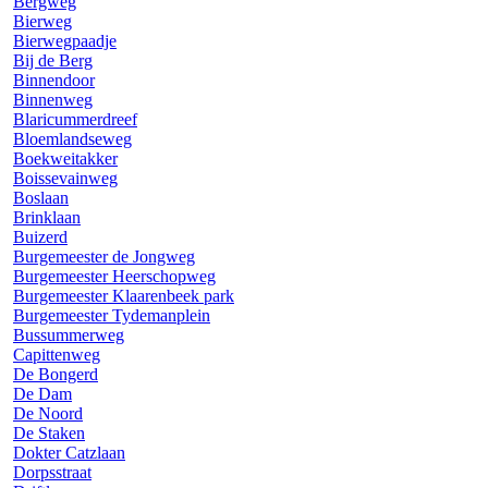
Bergweg
Bierweg
Bierwegpaadje
Bij de Berg
Binnendoor
Binnenweg
Blaricummerdreef
Bloemlandseweg
Boekweitakker
Boissevainweg
Boslaan
Brinklaan
Buizerd
Burgemeester de Jongweg
Burgemeester Heerschopweg
Burgemeester Klaarenbeek park
Burgemeester Tydemanplein
Bussummerweg
Capittenweg
De Bongerd
De Dam
De Noord
De Staken
Dokter Catzlaan
Dorpsstraat