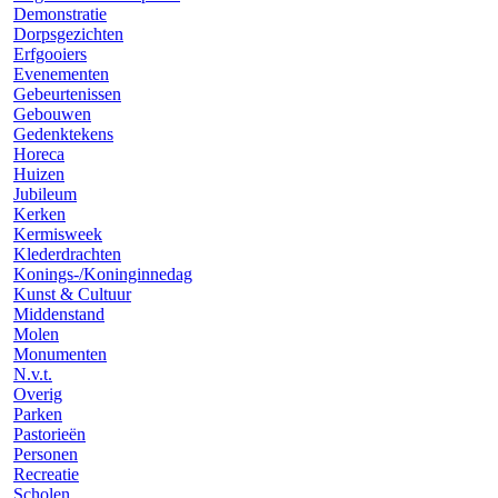
Demonstratie
Dorpsgezichten
Erfgooiers
Evenementen
Gebeurtenissen
Gebouwen
Gedenktekens
Horeca
Huizen
Jubileum
Kerken
Kermisweek
Klederdrachten
Konings-/Koninginnedag
Kunst & Cultuur
Middenstand
Molen
Monumenten
N.v.t.
Overig
Parken
Pastorieën
Personen
Recreatie
Scholen