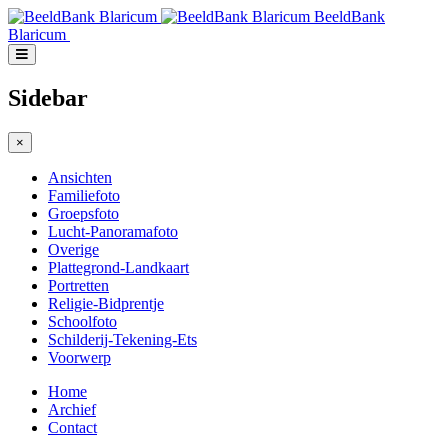
BeeldBank
Blaricum
Sidebar
×
Ansichten
Familiefoto
Groepsfoto
Lucht-Panoramafoto
Overige
Plattegrond-Landkaart
Portretten
Religie-Bidprentje
Schoolfoto
Schilderij-Tekening-Ets
Voorwerp
Home
Archief
Contact