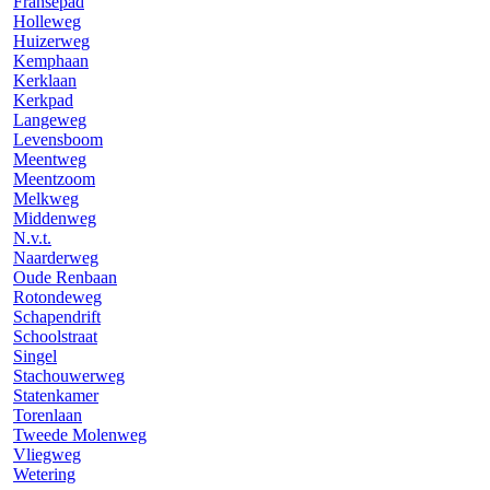
Fransepad
Holleweg
Huizerweg
Kemphaan
Kerklaan
Kerkpad
Langeweg
Levensboom
Meentweg
Meentzoom
Melkweg
Middenweg
N.v.t.
Naarderweg
Oude Renbaan
Rotondeweg
Schapendrift
Schoolstraat
Singel
Stachouwerweg
Statenkamer
Torenlaan
Tweede Molenweg
Vliegweg
Wetering