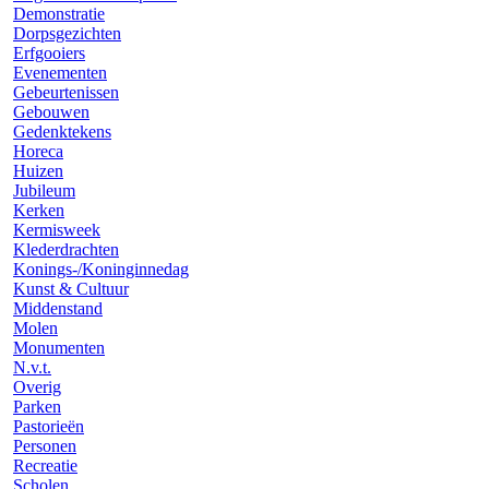
Demonstratie
Dorpsgezichten
Erfgooiers
Evenementen
Gebeurtenissen
Gebouwen
Gedenktekens
Horeca
Huizen
Jubileum
Kerken
Kermisweek
Klederdrachten
Konings-/Koninginnedag
Kunst & Cultuur
Middenstand
Molen
Monumenten
N.v.t.
Overig
Parken
Pastorieën
Personen
Recreatie
Scholen