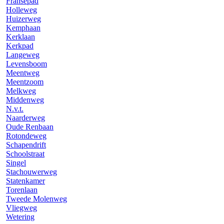
Fransepad
Holleweg
Huizerweg
Kemphaan
Kerklaan
Kerkpad
Langeweg
Levensboom
Meentweg
Meentzoom
Melkweg
Middenweg
N.v.t.
Naarderweg
Oude Renbaan
Rotondeweg
Schapendrift
Schoolstraat
Singel
Stachouwerweg
Statenkamer
Torenlaan
Tweede Molenweg
Vliegweg
Wetering