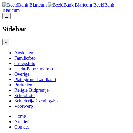
BeeldBank
Blaricum
Sidebar
×
Ansichten
Familiefoto
Groepsfoto
Lucht-Panoramafoto
Overige
Plattegrond-Landkaart
Portretten
Religie-Bidprentje
Schoolfoto
Schilderij-Tekening-Ets
Voorwerp
Home
Archief
Contact