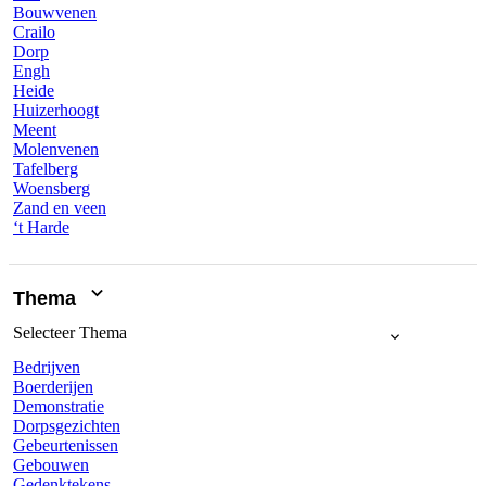
Bouwvenen
Crailo
Dorp
Engh
Heide
Huizerhoogt
Meent
Molenvenen
Tafelberg
Woensberg
Zand en veen
‘t Harde
Thema
Selecteer
Thema
Bedrijven
Boerderijen
Demonstratie
Dorpsgezichten
Gebeurtenissen
Gebouwen
Gedenktekens