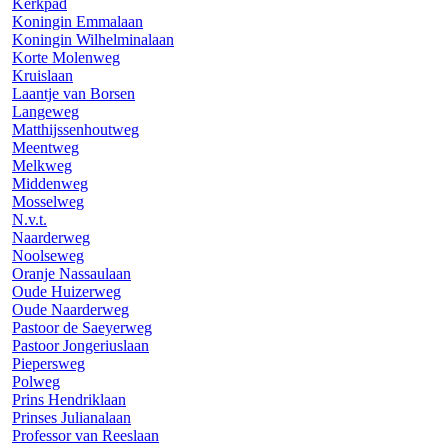
Kerkpad
Koningin Emmalaan
Koningin Wilhelminalaan
Korte Molenweg
Kruislaan
Laantje van Borsen
Langeweg
Matthijssenhoutweg
Meentweg
Melkweg
Middenweg
Mosselweg
N.v.t.
Naarderweg
Noolseweg
Oranje Nassaulaan
Oude Huizerweg
Oude Naarderweg
Pastoor de Saeyerweg
Pastoor Jongeriuslaan
Piepersweg
Polweg
Prins Hendriklaan
Prinses Julianalaan
Professor van Reeslaan