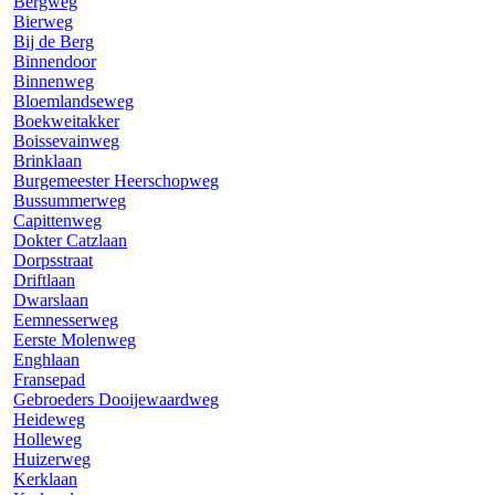
Bergweg
Bierweg
Bij de Berg
Binnendoor
Binnenweg
Bloemlandseweg
Boekweitakker
Boissevainweg
Brinklaan
Burgemeester Heerschopweg
Bussummerweg
Capittenweg
Dokter Catzlaan
Dorpsstraat
Driftlaan
Dwarslaan
Eemnesserweg
Eerste Molenweg
Enghlaan
Fransepad
Gebroeders Dooijewaardweg
Heideweg
Holleweg
Huizerweg
Kerklaan