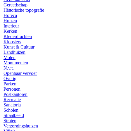
Gereedschap
Historische topografie
Horeca
Huizen
Interieur
Kerken
Klederdrachten
Kloosters
Kunst & Cultuur
Landhuizen
Molen
Monumenten
N.v.t.
Openbaar vervoer
Overig
Parken
Personen
Postkantoren
Recreatie
Sanatoria
Scholen
Straatbeeld
Straten
Verzorgingshuizen