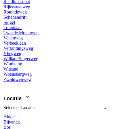
Raadhuisstraat
Rijksstraatweg
Rotondeweg
Schapendrift
Singel
Torenlaan
Tweede Molenweg
Venenweg
Verbeeklaan
Verbindingsweg
Vliegweg
William Singerweg
Windvang
Witzand
Woensbergweg
Zwaluwenweg
Locatie
Selecteer
Locatie
Akker
Bijvanck
Bos