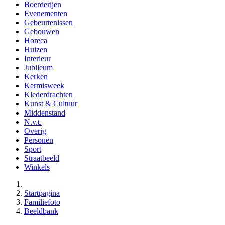
Boerderijen
Evenementen
Gebeurtenissen
Gebouwen
Horeca
Huizen
Interieur
Jubileum
Kerken
Kermisweek
Klederdrachten
Kunst & Cultuur
Middenstand
N.v.t.
Overig
Personen
Sport
Straatbeeld
Winkels
Startpagina
Familiefoto
Beeldbank