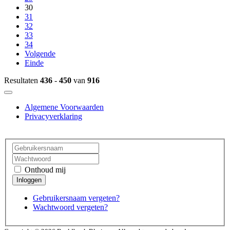
30
31
32
33
34
Volgende
Einde
Resultaten
436
-
450
van
916
Algemene Voorwaarden
Privacyverklaring
Onthoud mij
Gebruikersnaam vergeten?
Wachtwoord vergeten?