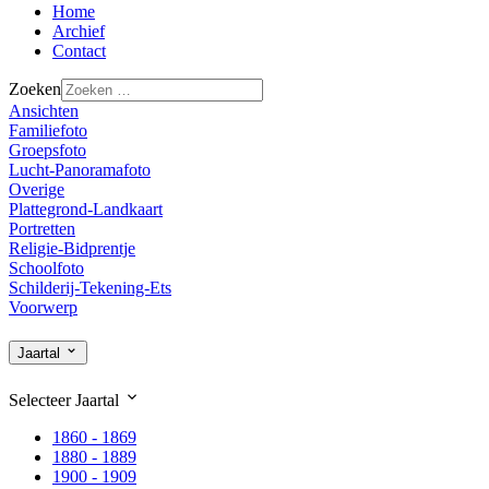
Home
Archief
Contact
Zoeken
Ansichten
Familiefoto
Groepsfoto
Lucht-Panoramafoto
Overige
Plattegrond-Landkaart
Portretten
Religie-Bidprentje
Schoolfoto
Schilderij-Tekening-Ets
Voorwerp
Jaartal
Selecteer
Jaartal
1860 - 1869
1880 - 1889
1900 - 1909