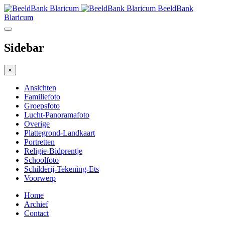
BeeldBank
Blaricum
Sidebar
×
Ansichten
Familiefoto
Groepsfoto
Lucht-Panoramafoto
Overige
Plattegrond-Landkaart
Portretten
Religie-Bidprentje
Schoolfoto
Schilderij-Tekening-Ets
Voorwerp
Home
Archief
Contact