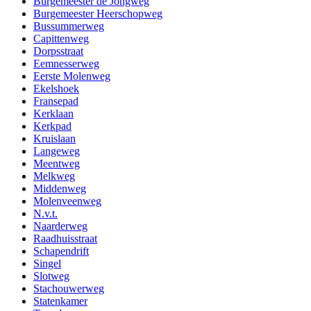
Burgemeester de Jongweg
Burgemeester Heerschopweg
Bussummerweg
Capittenweg
Dorpsstraat
Eemnesserweg
Eerste Molenweg
Ekelshoek
Fransepad
Kerklaan
Kerkpad
Kruislaan
Langeweg
Meentweg
Melkweg
Middenweg
Molenveenweg
N.v.t.
Naarderweg
Raadhuisstraat
Schapendrift
Singel
Slotweg
Stachouwerweg
Statenkamer