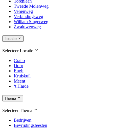
Torenlaan
Tweede Molenweg
Venenweg
Verbindingsweg
William Singerweg
Zwaluwenweg
Locatie
Selecteer
Locatie
Crailo
Dorp
Engh
Kruiskuil
Meent
‘t Harde
Thema
Selecteer
Thema
Bedrijven
Bevrijdingsfeesten