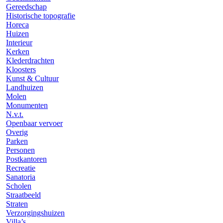
Gereedschap
Historische topografie
Horeca
Huizen
Interieur
Kerken
Klederdrachten
Kloosters
Kunst & Cultuur
Landhuizen
Molen
Monumenten
N.v.t.
Openbaar vervoer
Overig
Parken
Personen
Postkantoren
Recreatie
Sanatoria
Scholen
Straatbeeld
Straten
Verzorgingshuizen
Villa’s