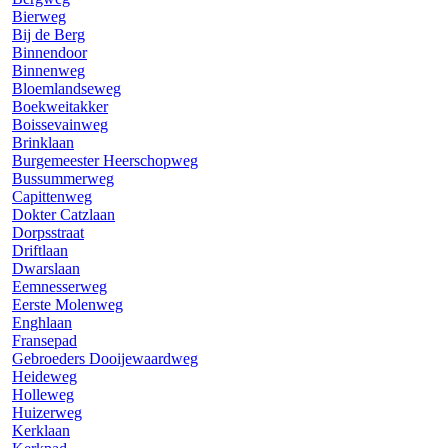
Bierweg
Bij de Berg
Binnendoor
Binnenweg
Bloemlandseweg
Boekweitakker
Boissevainweg
Brinklaan
Burgemeester Heerschopweg
Bussummerweg
Capittenweg
Dokter Catzlaan
Dorpsstraat
Driftlaan
Dwarslaan
Eemnesserweg
Eerste Molenweg
Enghlaan
Fransepad
Gebroeders Dooijewaardweg
Heideweg
Holleweg
Huizerweg
Kerklaan