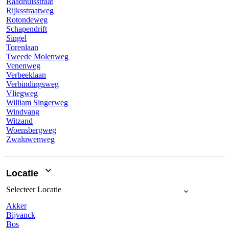
Raadhuisstraat
Rijksstraatweg
Rotondeweg
Schapendrift
Singel
Torenlaan
Tweede Molenweg
Venenweg
Verbeeklaan
Verbindingsweg
Vliegweg
William Singerweg
Windvang
Witzand
Woensbergweg
Zwaluwenweg
Locatie
Selecteer
Locatie
Akker
Bijvanck
Bos