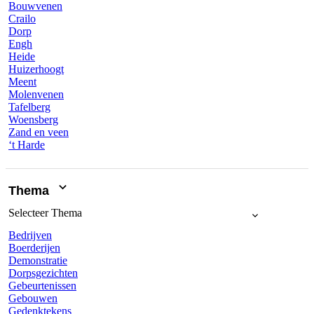
Bouwvenen
Crailo
Dorp
Engh
Heide
Huizerhoogt
Meent
Molenvenen
Tafelberg
Woensberg
Zand en veen
‘t Harde
Thema
Selecteer
Thema
Bedrijven
Boerderijen
Demonstratie
Dorpsgezichten
Gebeurtenissen
Gebouwen
Gedenktekens