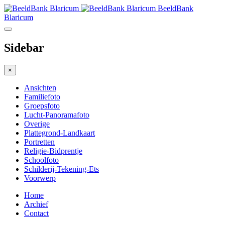
BeeldBank
Blaricum
Sidebar
×
Ansichten
Familiefoto
Groepsfoto
Lucht-Panoramafoto
Overige
Plattegrond-Landkaart
Portretten
Religie-Bidprentje
Schoolfoto
Schilderij-Tekening-Ets
Voorwerp
Home
Archief
Contact