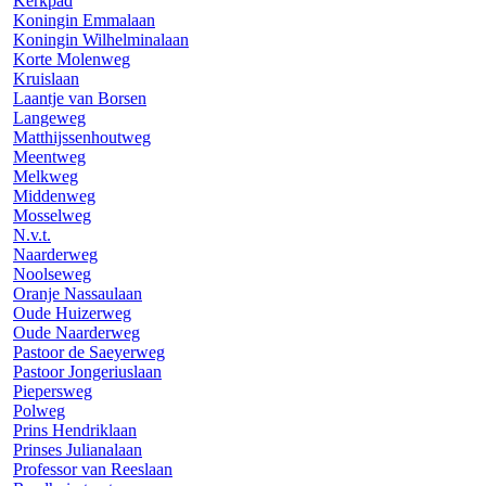
Kerkpad
Koningin Emmalaan
Koningin Wilhelminalaan
Korte Molenweg
Kruislaan
Laantje van Borsen
Langeweg
Matthijssenhoutweg
Meentweg
Melkweg
Middenweg
Mosselweg
N.v.t.
Naarderweg
Noolseweg
Oranje Nassaulaan
Oude Huizerweg
Oude Naarderweg
Pastoor de Saeyerweg
Pastoor Jongeriuslaan
Piepersweg
Polweg
Prins Hendriklaan
Prinses Julianalaan
Professor van Reeslaan