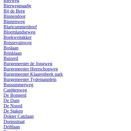
Bierweg
Bierwegpaadje
Bij de Berg
Binnendoor
Binnenweg
Blaricummerdreef
Bloemlandseweg
Boekweitakker
Boissevainweg
Boslaan
Brinklaan
Buizerd
Burgemeester de Jongweg
Burgemeester Heerschopweg
Burgemeester Klaarenbeek park
Burgemeester Tydemanplein
Bussummerweg
Capittenweg
De Bongerd
De Dam
De Noord
De Staken
Dokter Catzlaan
Dorpsstraat
Driftlaan