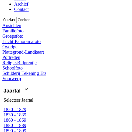
Archief
Contact
Zoeken
Ansichten
Familiefoto
Groepsfoto
Lucht-Panoramafoto
Overige
Plattegrond-Landkaart
Portretten
Religie-Bidprentje
Schoolfoto
Schilderij-Tekening-Ets
Voorwerp
Jaartal
Selecteer
Jaartal
1820 - 1829
1830 - 1839
1860 - 1869
1880 - 1889
1890 - 1899