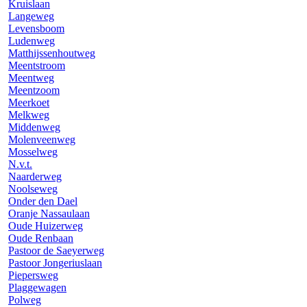
Kruislaan
Langeweg
Levensboom
Ludenweg
Matthijssenhoutweg
Meentstroom
Meentweg
Meentzoom
Meerkoet
Melkweg
Middenweg
Molenveenweg
Mosselweg
N.v.t.
Naarderweg
Noolseweg
Onder den Dael
Oranje Nassaulaan
Oude Huizerweg
Oude Renbaan
Pastoor de Saeyerweg
Pastoor Jongeriuslaan
Piepersweg
Plaggewagen
Polweg