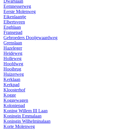
Dwarslaan
Eemnesserweg
Eerste Molenweg
Eikenlaantje
Elbertsveen
Enghlaan
Fransepad
Gebroeders Dooijewaardweg
Grenslaan
Hazeleger
Heideweg
Holleweg
Hoofdweg
Hooibrug
Huizerweg
Kerklaan
Kerkpad
Kloosterhof
Kogge
Koggewagen
Koloniepad
Koning Willem III Laan
Koningin Emmalaan
Koningin Wilhelminalaan
Korte Molenweg