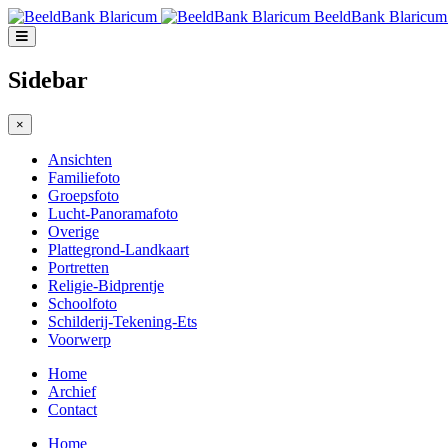
BeeldBank Blaricum
Sidebar
×
Ansichten
Familiefoto
Groepsfoto
Lucht-Panoramafoto
Overige
Plattegrond-Landkaart
Portretten
Religie-Bidprentje
Schoolfoto
Schilderij-Tekening-Ets
Voorwerp
Home
Archief
Contact
Home