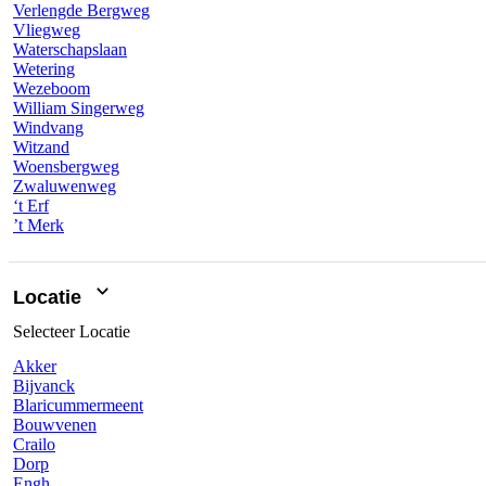
Verlengde Bergweg
Vliegweg
Waterschapslaan
Wetering
Wezeboom
William Singerweg
Windvang
Witzand
Woensbergweg
Zwaluwenweg
‘t Erf
’t Merk
Locatie
Selecteer
Locatie
Akker
Bijvanck
Blaricummermeent
Bouwvenen
Crailo
Dorp
Engh