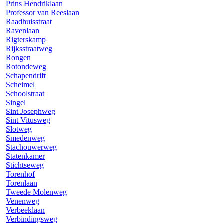
Prins Hendriklaan
Professor van Reeslaan
Raadhuisstraat
Ravenlaan
Rigterskamp
Rijksstraatweg
Rongen
Rotondeweg
Schapendrift
Scheimel
Schoolstraat
Singel
Sint Josephweg
Sint Vitusweg
Slotweg
Smedenweg
Stachouwerweg
Statenkamer
Stichtseweg
Torenhof
Torenlaan
Tweede Molenweg
Venenweg
Verbeeklaan
Verbindingsweg