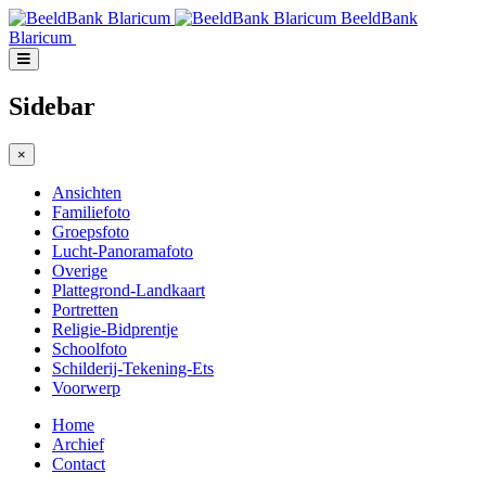
BeeldBank
Blaricum
Sidebar
×
Ansichten
Familiefoto
Groepsfoto
Lucht-Panoramafoto
Overige
Plattegrond-Landkaart
Portretten
Religie-Bidprentje
Schoolfoto
Schilderij-Tekening-Ets
Voorwerp
Home
Archief
Contact