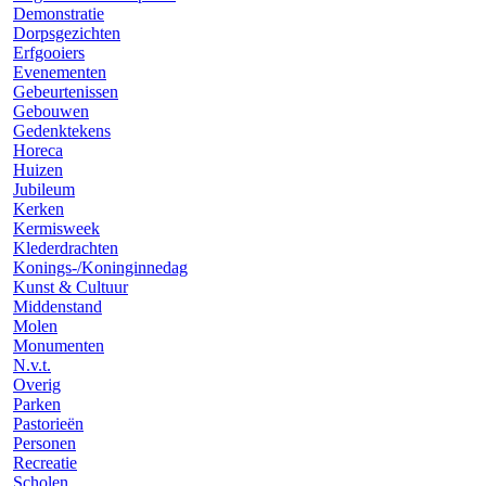
Demonstratie
Dorpsgezichten
Erfgooiers
Evenementen
Gebeurtenissen
Gebouwen
Gedenktekens
Horeca
Huizen
Jubileum
Kerken
Kermisweek
Klederdrachten
Konings-/Koninginnedag
Kunst & Cultuur
Middenstand
Molen
Monumenten
N.v.t.
Overig
Parken
Pastorieën
Personen
Recreatie
Scholen