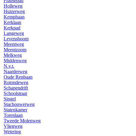
Fransepad
Holleweg
Huizerweg
Kemphaan
Kerklaan
Kerkpad
Langeweg
Levensboom
Meentweg
Meentzoom
Melkweg
Middenweg
N.v.t.
Naarderweg
Oude Renbaan
Rotondeweg
Schapendrift
Schoolstraat
Singel
Stachouwerweg
Statenkamer
Torenlaan
Tweede Molenweg
Vliegweg
Wetering